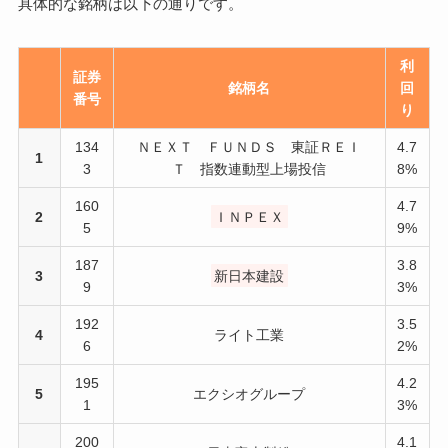
具体的な銘柄は以下の通りです。
利
証券
銘柄名
回
番号
り
134
ＮＥＸＴ ＦＵＮＤＳ 東証ＲＥＩ
4.7
1
3
Ｔ 指数連動型上場投信
8%
160
4.7
2
ＩＮＰＥＸ
5
9%
187
3.8
3
新日本建設
9
3%
192
3.5
4
ライト工業
6
2%
195
4.2
5
エクシオグループ
1
3%
200
4.1