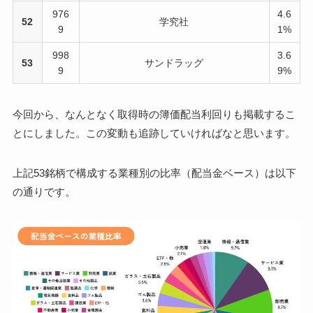
976
4.6
52
学究社
9
1%
998
3.6
53
サンドラッグ
9
9%
今回から、なんとなく取得時の簿価配当利回りも掲載するこ
とにしました。この変動も追跡していければなと思います。
上記53銘柄で構成する業種別の比率（配当金ベース）は以下
の通りです。