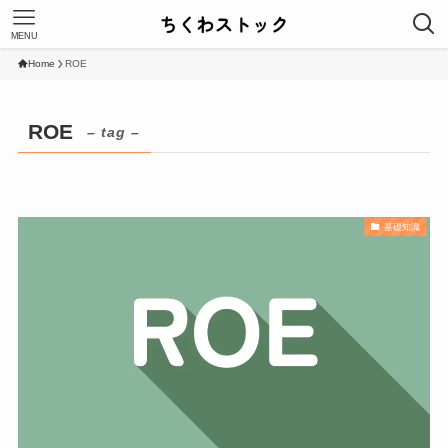
MENU
Home
ROE
ROE
– tag –
基礎知識