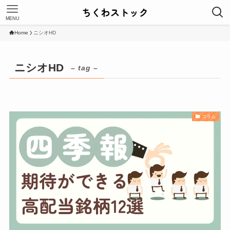
MENU
Home
ニシオHD
ニシオHD
– tag –
コラム